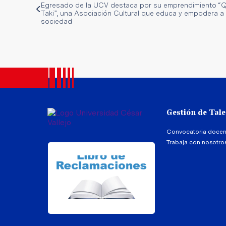
Egresado de la UCV destaca por su emprendimiento “Q
Taki”, una Asociación Cultural que educa y empodera a 
sociedad
Gestión de Tal
Convocatoria docen
Trabaja con nosotro