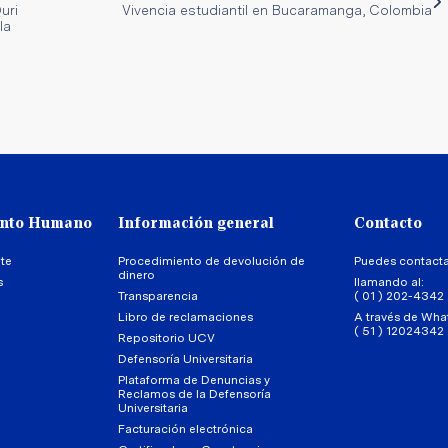
uri
Vivencia estudiantil en Bucaramanga, Colombia
la
ento Humano
Información general
Contacto
te
Procedimiento de devolución de
Puedes contact
dinero
s
llamando al:
Transparencia
( 01 ) 202-4342
Libro de reclamaciones
A través de Wha
( 51 ) 12024342
Repositorio UCV
Defensoría Universitaria
Plataforma de Denuncias y
Reclamos de la Defensoría
Universitaria
Facturación electrónica