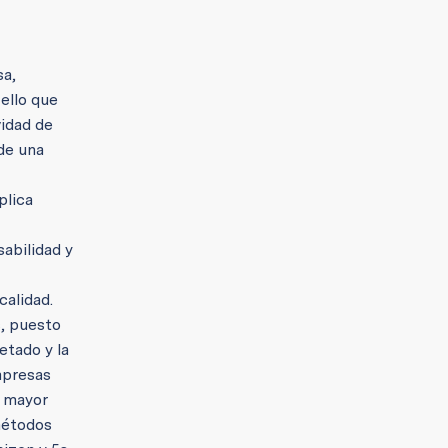
sa,
ello que
vidad de
de una
plica
sabilidad y
calidad.
s, puesto
etado y la
mpresas
a mayor
 métodos