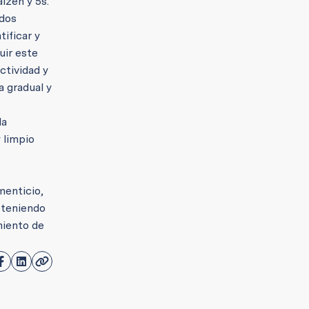
izen y 5s.
odos
tificar y
uir este
ctividad y
a gradual y
la
 limpio
menticio,
bteniendo
miento de