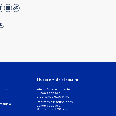
E
d?
Horarios de atención
arnos
Atención al estudiante:
Lunes a sábado
7:00 a. m. a 9:00 p. m.
Informes e inscripciones:
tsapp al:
Lunes a sábado
8:00 a. m. a 7:00 p. m.