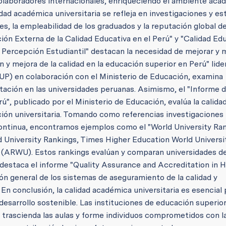
colaboradores internacionales, enriqueciendo el ambiente aca
dad académica universitaria se refleja en investigaciones y es
es, la empleabilidad de los graduados y la reputación global de
ión Externa de la Calidad Educativa en el Perú" y "Calidad Ed
a Percepción Estudiantil" destacan la necesidad de mejorar y
n y mejora de la calidad en la educación superior en Perú" lide
UP) en colaboración con el Ministerio de Educación, examina
tación en las universidades peruanas. Asimismo, el "Informe 
ú", publicado por el Ministerio de Educación, evalúa la calida
ación universitaria. Tomando como referencias investigaciones
continua, encontramos ejemplos como el "World University Ran
d University Rankings, Times Higher Education World Universi
 (ARWU). Estos rankings evalúan y comparan universidades de
estaca el informe "Quality Assurance and Accreditation in H
n general de los sistemas de aseguramiento de la calidad y
. En conclusión, la calidad académica universitaria es esencial 
desarrollo sostenible. Las instituciones de educación superior
trascienda las aulas y forme individuos comprometidos con l