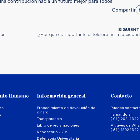
na contribución hacia un futuro mejor para todos.
Compartir
SIGUIENT
 un
¿Por qué es importante el folclore en la socieda
ento Humano
Información general
Contacto
te
Procedimiento de devolución de
Puedes contact
dinero
s
llamando al:
Transparencia
( 01 ) 202-4342
Libro de reclamaciones
A través de Wha
( 51 ) 12024342
Repositorio UCV
Defensoría Universitaria