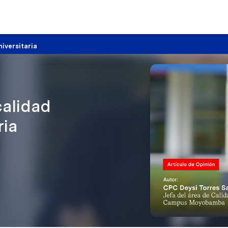
iversitaria
calidad
ria