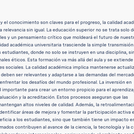
y el conocimiento son claves para el progreso, la calidad aca
 relevancia sin igual. La educación superior no se trata solo d
les y un pensamiento crítico que moldeará el futuro de nuest
lidad académica universitaria trasciende la simple transmisión
os estudiantes, donde no solo se instruyen en una disciplina, s
es éticos. Esta formación va más allá del aula y se extiende 
ades sociales. La calidad académica implica mantenerse actuali
deben ser relevantes y adaptarse a las demandas del mercado
nfrentar los desafíos del mundo profesional. La inversión en
 importante para crear un entorno propicio para el aprendizaj
aluación y la acreditación. Estos procesos aseguran que las
antengan altos niveles de calidad. Además, la retroalimentac
entificar áreas de mejora y fomentar la participación activa 
ficia a los estudiantes, sino que también tiene un impacto en
ados contribuyen al avance de la ciencia, la tecnología y la c