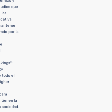
démico y
tudios que
 las
ucativa
 mantener
rado por la
de
d
kings":
ty
 todo el
igher
para
 tienen la
a sociedad.