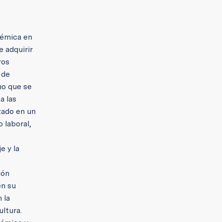
démica en
e adquirir
ros
 de
ino que se
a las
zado en un
 laboral,
e y la
ión
en su
 la
ultura.