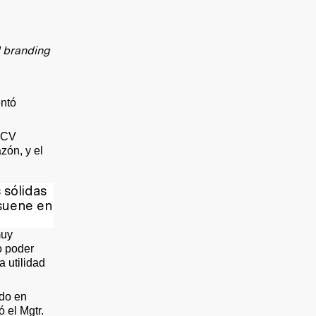
l branding
entó
 UCV
zón, y el
 sólidas
esuene en
muy
o poder
 utilidad
ado en
 el Mgtr.