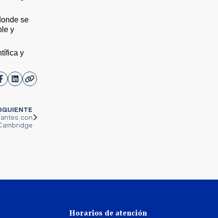
 donde se
ble y
tífica y
IGUIENTE
iantes con
 Cambridge
Horarios de atención