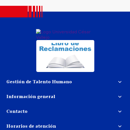
Gestión de Talento Humano
Convocatoria docente
Información general
Trabaja con nosotros
Procedimiento de devolución de
dinero
Contacto
Transparencia
Puedes contactarnos
Libro de reclamaciones
Horarios de atención
llamando al: