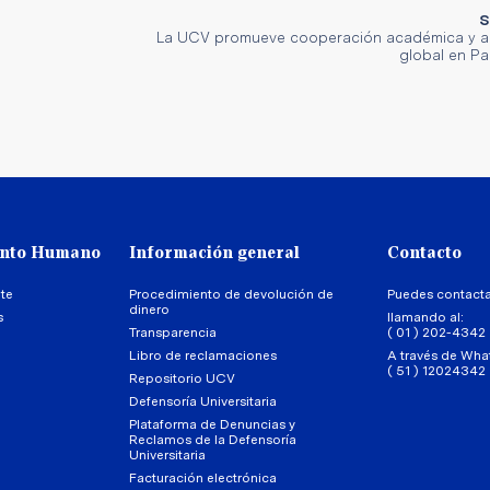
S
La UCV promueve cooperación académica y a
global en Pa
ento Humano
Información general
Contacto
te
Procedimiento de devolución de
Puedes contact
dinero
s
llamando al:
Transparencia
( 01 ) 202-4342
Libro de reclamaciones
A través de Wha
( 51 ) 12024342
Repositorio UCV
Defensoría Universitaria
Plataforma de Denuncias y
Reclamos de la Defensoría
Universitaria
Facturación electrónica