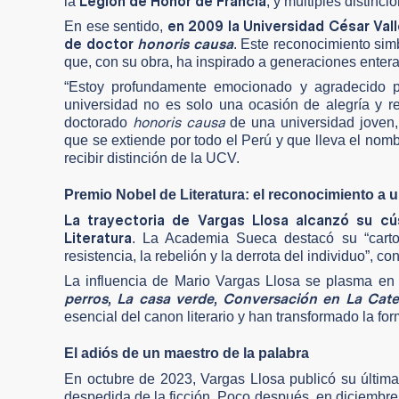
Legión de Honor de Francia
la
, y múltiples distinc
en 2009 la Universidad César Valle
En ese sentido,
de doctor
honoris causa
. Este reconocimiento sim
que, con su obra, ha inspirado a generaciones enteras 
“Estoy profundamente emocionado y agradecido po
universidad no es solo una ocasión de alegría y re
honoris causa
doctorado
de una universidad joven,
que se extiende por todo el Perú y que lleva el nombr
recibir distinción de la UCV.
Premio Nobel de Literatura: el reconocimiento a u
La trayectoria de Vargas Llosa alcanzó su c
Literatura
. La Academia Sueca destacó su “carto
resistencia, la rebelión y la derrota del individuo”,
La influencia de Mario Vargas Llosa se plasma e
perros
,
La casa verde
,
Conversación en La Cate
esencial del canon literario y han transformado la fo
El adiós de un maestro de la palabra
En octubre de 2023, Vargas Llosa publicó su últim
despedida de la ficción. Poco después, en diciembre