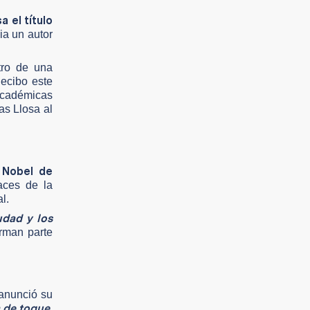
 el título
ia un autor
tro de una
Recibo este
académicas
as Llosa al
 Nobel de
aces de la
l.
udad y los
rman parte
 anunció su
 de toque
,