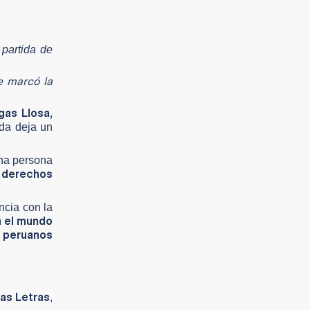
 partida de
e marcó la
gas Llosa,
ida deja un
una persona
s derechos
ncia con la
n el mundo
s peruanos
las Letras
,