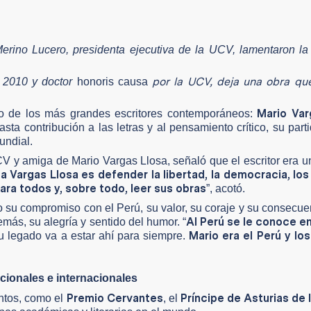
 Merino Lucero, presidenta ejecutiva de la UCV, lamentaron la
por la UCV, deja una obra qu
a 2010 y doctor
honoris causa
Mario Var
no de los más grandes escritores contemporáneos:
sta contribución a las letras y al pensamiento crítico, su part
undial.
UCV y amiga de Mario Vargas Llosa, señaló que el escritor era 
a Vargas Llosa es defender la libertad, la democracia, lo
ra todos y, sobre todo, leer sus obras
”, acotó.
o su compromiso con el Perú, su valor, su coraje y su consecue
Al Perú se le conoce e
emás, su alegría y sentido del humor. “
Mario era el Perú y lo
 legado va a estar ahí para siempre.
acionales e internacionales
Premio Cervantes
Príncipe de Asturias de 
entos, como el
, el