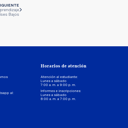
IGUIENTE
prendizaje
íses Bajos
Horarios de atención
arnos
Atención al estudiante:
Lunes a sábado
7:00 a. m. a 9:00 p. m.
Informes e inscripciones:
tsapp al:
Lunes a sábado
8:00 a. m. a 7:00 p. m.