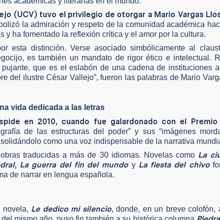
iones académicas y literarias en el mundo.
jo (UCV) tuvo el privilegio de otorgar a Mario Vargas Llosa
bolizó la admiración y respeto de la comunidad académica hac
y ha fomentado la reflexión crítica y el amor por la cultura.
r esta distinción. Verse asociado simbólicamente al claus
gocijo, es también un mandato de rigor ético e intelectual. 
 pujante, que es el eslabón de una cadena de instituciones 
e del ilustre César Vallejo”, fueron las palabras de Mario Varg
na vida dedicada a las letras
úspide en 2010, cuando fue galardonado con el Premio
grafía de las estructuras del poder” y sus “imágenes mord
 consolidándolo como una voz indispensable de la narrativa mundia
La ci
n obras traducidas a más de 30 idiomas. Novelas como
dral
,
La guerra del fin del mundo
La fiesta del chivo
y
fo
rma de narrar en lengua española.
Le dedico mi silencio
a novela,
, donde, en un breve colofón,
Piedra
 del mismo año, puso fin también a su histórica columna