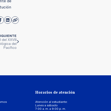
ente de
tución
IGUIENTE
 del XXVIII
ológica del
Pacífico
Horarios de atención
arnos
Atención al estudiante:
Lunes a sábado
7:00 a. m. a 9:00 p. m.