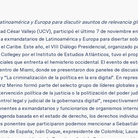
tinoamérica y Europa para discutir asuntos de relevancia gl
ad César Vallejo (UCV), participó el último 7 de noviembre en 
a exmandatarios de Latinoamérica y Europa para disertar sob
l Caribe. Este año, el VIII Diálogo Presidencial, organizado po
 College
y por el Instituto de Estudios Atlánticos, tuvo el pro
ciales que enfrenta el hemisferio occidental. El evento de est
centro de Miami, donde se presentaron dos paneles de discusi
 “La criminalización de la política en la era digital". En repre
triz Merino formó parte del selecto grupo de líderes globales 
rvención política de la justicia o la politización del poder judi
ontrol legal y judicial de la gobernanza digital”, respectivamen
onentes a exmandatarios y funcionarios de organismos intern
enda basada en el estado de derecho, los derechos individua
los ponentes que participaron podemos mencionar a Sebastián
ente de España; Iván Duque, expresidente de Colombia; Laura