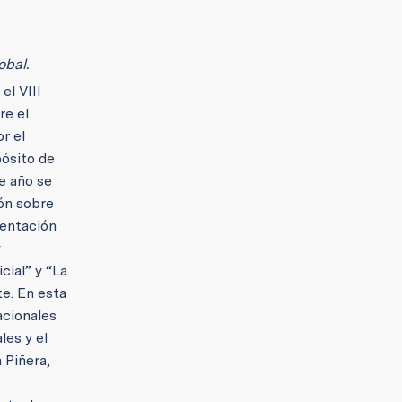
obal.
el VIII
re el
r el
pósito de
e año se
ón sobre
sentación
y
cial” y “La
te. En esta
acionales
les y el
 Piñera,