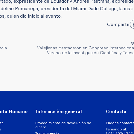
urtado, expresidente de Ecuador y Andrés Pastrana, expresid
eline Pumariega, presidenta del Miami Dade College, la insti
, quien dio inicio al evento.
Compartir
S
ncia
Vallejianas destacaron en Congreso Internacional
Verano de la Investigación Científica y Tecn
ento Humano
Información general
Contacto
te
Procedimiento de devolución de
Puedes contact
dinero
s
llamando al:
Transparencia
( 01 ) 202-4342