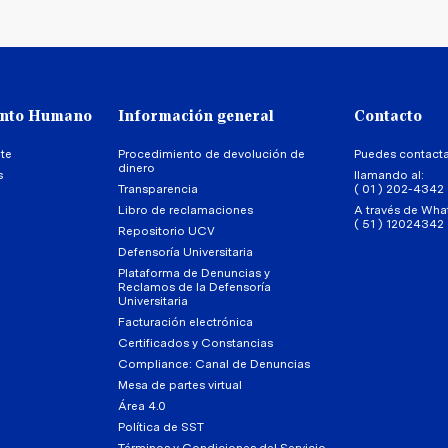
ento Humano
Información general
Contacto
te
Procedimiento de devolución de
Puedes contact
dinero
s
llamando al:
Transparencia
( 01 ) 202-4342
Libro de reclamaciones
A través de Wha
( 51 ) 12024342
Repositorio UCV
Defensoría Universitaria
Plataforma de Denuncias y
Reclamos de la Defensoría
Universitaria
Facturación electrónica
Certificados y Constancias
Compliance: Canal de Denuncias
Mesa de partes virtual
Área 4.0
Política de SST
Términos y Condiciones del Servicio