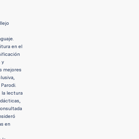
llejo
nguaje.
tura en el
ificación
 y
as mejores
lusiva,
Parodi.
la lectura
idácticas,
consultada
nsideró
as en