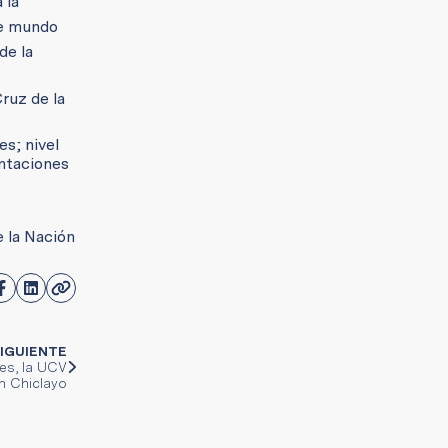
 la
te mundo
de la
ruz de la
s; nivel
entaciones
e la Nación
IGUIENTE
es, la UCV
en Chiclayo