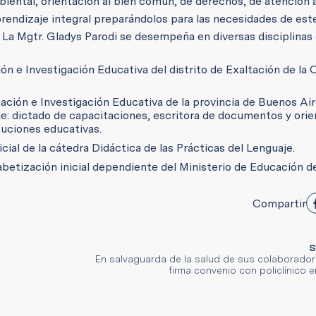
biental, orientación al bien común, de derechos, de atención a
prendizaje integral preparándolos para las necesidades de es
La Mgtr. Gladys Parodi se desempeña en diversas disciplinas 
n e Investigación Educativa del distrito de Exaltación de la C
ción e Investigación Educativa de la provincia de Buenos Aire
uaje: dictado de capacitaciones, escritora de documentos y ori
tuciones educativas.
cial de la cátedra Didáctica de las Prácticas del Lenguaje.
fabetización inicial dependiente del Ministerio de Educación d
Compartir
S
En salvaguarda de la salud de sus colaborador
firma convenio con policlínico 