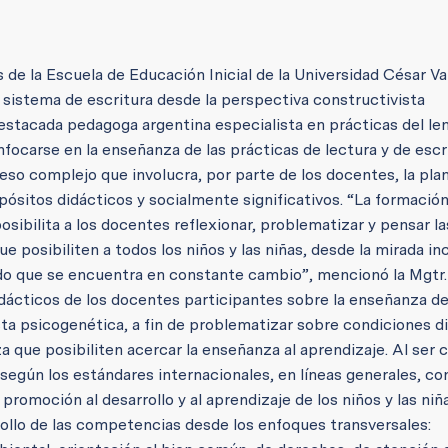
 de la Escuela de Educación Inicial de la Universidad César Va
l sistema de escritura desde la perspectiva constructivista
destacada pedagoga argentina especialista en prácticas del le
focarse en la enseñanza de las prácticas de lectura y de escri
eso complejo que involucra, por parte de los docentes, la plan
pósitos didácticos y socialmente significativos. “La formación
sibilita a los docentes reflexionar, problematizar y pensar l
 posibiliten a todos los niños y las niñas, desde la mirada inc
o que se encuentra en constante cambio”, mencionó la Mgtr. 
dácticos de los docentes participantes sobre la enseñanza de 
ista psicogenética, a fin de problematizar sobre condiciones d
 que posibiliten acercar la enseñanza al aprendizaje. Al ser 
, según los estándares internacionales, en líneas generales, co
promoción al desarrollo y al aprendizaje de los niños y las niñ
rrollo de las competencias desde los enfoques transversales: