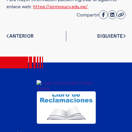
enlace web:
https://somosucv.edu.pe/
.
Compartir
ANTERIOR
SIGUIENTE