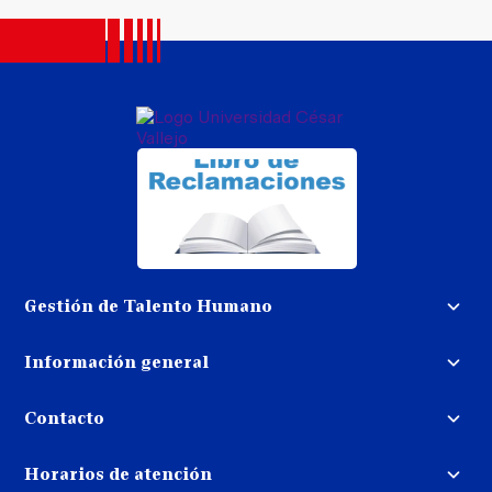
Gestión de Talento Humano
Convocatoria docente
Información general
Trabaja con nosotros
Procedimiento de devolución de
dinero
Contacto
Transparencia
Puedes contactarnos
Libro de reclamaciones
Horarios de atención
llamando al: