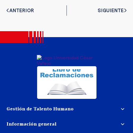
ANTERIOR
SIGUIENTE
Gestión de Talento Humano
Convocatoria docente
Información general
Trabaja con nosotros