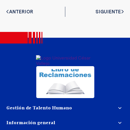
ANTERIOR
SIGUIENTE
Gestión de Talento Humano
Convocatoria docente
Información general
Trabaja con nosotros