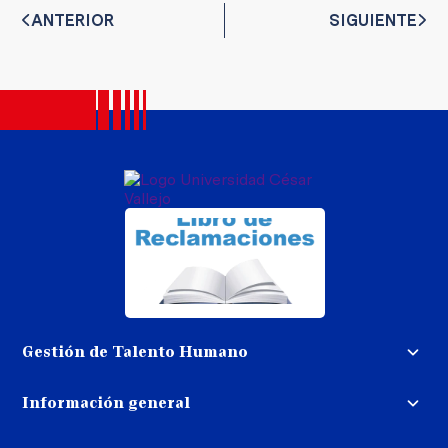
ANTERIOR
SIGUIENTE
Gestión de Talento Humano
Convocatoria docente
Información general
Trabaja con nosotros
Procedimiento de devolución de