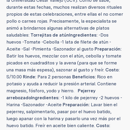
la Universidad César Vallejo (UCV). Como se sabe,
durante estas fechas, muchos realizan diversos rituales
propios de estas celebraciones, entre ellas el no comer
pollo o carnes rojas. Precisamente, la especialista se
animó a brindarnos algunas alternativas de platos
saludables:
Torrejitas de atún
Ingredientes:
-Dos
huevos -Tomate -Cebolla -1 lata de filete de atún -
Aceite -Sal -Pimienta -Sazonador al gusto
Preparación:
Batir los huevos, mezclar con el atún, cebolla y tomate
picados en cuadraditos y la avena (para que se forme
una masa más espesa), sazonar al gusto y freír.
Costo:
S/10.00
Rinde:
Para 2 personas
Beneficios:
Rico en
potasio y ayuda a reducir la presión arterial. Contiene
magnesio, fósforo, yodo y hierro.
Pejerrey
arrebozado
Ingredientes:
-1 kilo de pejerrey -2 huevos -
Harina -Sazonador -Aceite
Preparación:
Lavar bien el
pejerrey, salpimentarlo, pasar por el huevo batido,
luego apanar con la harina y pasarlo una vez más por el
huevo batido. Freír en aceite bien caliente.
Costo: