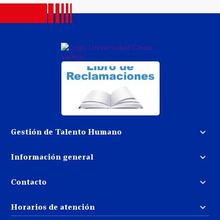
Gestión de Talento Humano
Convocatoria docente
Información general
Trabaja con nosotros
Procedimiento de devolución de
dinero
Contacto
Transparencia
Puedes contactarnos
Libro de reclamaciones
Horarios de atención
llamando al:
( 01 ) 202-4342
Repositorio UCV