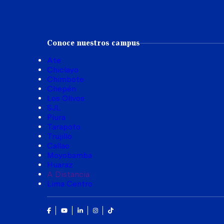
Conoce nuestros campus
Ate
Chiclayo
Chimbote
Chepén
Los Olivos
SJL
Piura
Tarapoto
Trujillo
Callao
Moyobamba
Huaraz
A Distancia
Lima Centro
Facebook
Youtube
Linkedin
Instagram
Tik Tok