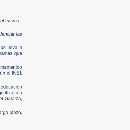
lfabetismo
denciar las
os lleva a
ogramas que
a mantenido
ún el INEI,
a educación
italización
er Galarza,
argo plazo,