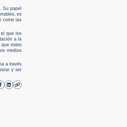
l. Su papel
rables, es
ón como las
 el que los
ación a la
e que estos
tos medios
na a través
borar y ser