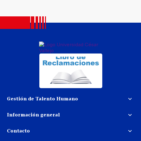
Gestión de Talento Humano
Convocatoria docente
Información general
Trabaja con nosotros
Procedimiento de devolución de
dinero
Contacto
Transparencia
Puedes contactarnos