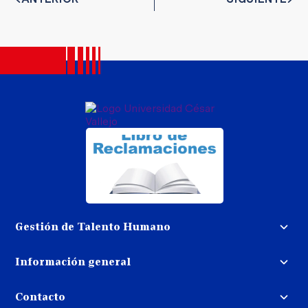
Gestión de Talento Humano
Convocatoria docente
Información general
Trabaja con nosotros
Procedimiento de devolución de
dinero
Contacto