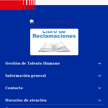
Gestión de Talento Humano
Convocatoria docente
Información general
Trabaja con nosotros
Procedimiento de devolución de
dinero
Contacto
Transparencia
Puedes contactarnos
Libro de reclamaciones
Horarios de atención
llamando al:
( 01 ) 202-4342
Repositorio UCV
Atención al estudiante: