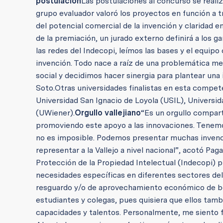
postulación
Las postulaciones al concurso se reali
grupo evaluador valoró los proyectos en función a t
del potencial comercial de la invención y claridad en
de la premiación, un jurado externo definirá a los g
las redes del Indecopi, leímos las bases y el equipo
invención. Todo nace a raíz de una problemática m
social y decidimos hacer sinergia para plantear una
Soto.
Otras universidades finalistas en esta compete
Universidad San Ignacio de Loyola (USIL), Universi
(UWiener).
Orgullo vallejiano
“Es un orgullo compart
promoviendo este apoyo a las innovaciones. Tenemo
no es imposible. Podemos presentar muchas invenci
representar a la Vallejo a nivel nacional”, acotó Paga
Protección de la Propiedad Intelectual (Indecopi) p
necesidades específicas en diferentes sectores de
resguardo y/o de aprovechamiento económico de 
estudiantes y colegas, pues quisiera que ellos ta
capacidades y talentos. Personalmente, me siento 