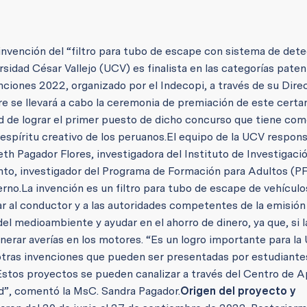
a invención del “filtro para tubo de escape con sistema de det
sidad César Vallejo (UCV) es finalista en las categorías pate
ciones 2022, organizado por el Indecopi, a través de su Dire
re se llevará a cabo la ceremonia de premiación de este cert
d de lograr el primer puesto de dicho concurso que tiene como
 espíritu creativo de los peruanos.
El equipo de la UCV respons
th Pagador Flores, investigadora del Instituto de Investigaci
nto, investigador del Programa de Formación para Adultos (PFA
erno.
La invención es un filtro para tubo de escape de vehícul
ar al conductor y a las autoridades competentes de la emisión
l medioambiente y ayudar en el ahorro de dinero, ya que, si l
nerar averías en los motores.
“Es un logro importante para la
 otras invenciones que pueden ser presentadas por estudiante
 Estos proyectos se pueden canalizar a través del Centro de A
ad”, comentó la MsC. Sandra Pagador.
Origen del proyecto y