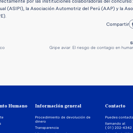
rectamente por las instituciones colaboradoras del concurso:
ual (ASIPI), la Asociación Automotriz del Perú (AAP) y la As
PE).
Compartir
S
ico
Gripe aviar: El riesgo de contagio en hum
ento Humano
Información general
Contacto
te
Procedimiento de devolución de
Puedes contact
dinero
s
llamando al:
Transparencia
( 01 ) 202-4342