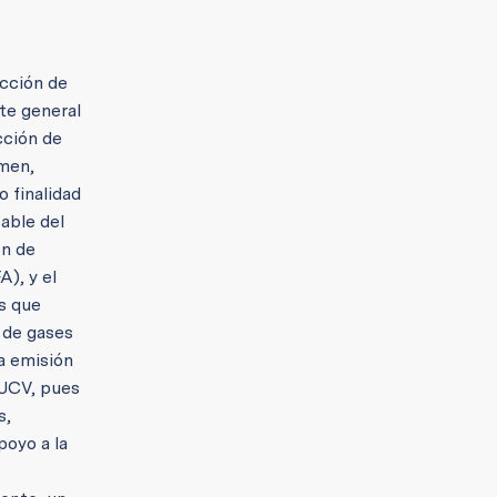
ección de
nte general
cción de
amen,
 finalidad
able del
ón de
), y el
os que
 de gases
a emisión
 UCV, pues
s,
poyo a la