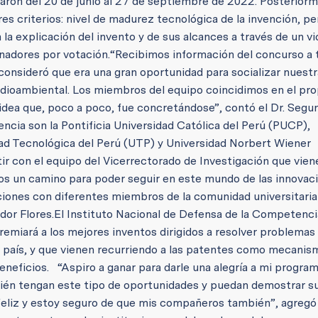
zaron del 20 de junio al 27 de septiembre de 2022. Posterior
res criterios: nivel de madurez tecnológica de la invención, p
 la explicación del invento y de sus alcances a través de un vid
anadores por votación.
“Recibimos información del concurso a 
 consideró que era una gran oportunidad para socializar nuestr
edioambiental. Los miembros del equipo coincidimos en el pro
 idea que, poco a poco, fue concretándose”, contó el Dr. Segu
ncia son la Pontificia Universidad Católica del Perú (PUCP),
dad Tecnológica del Perú (UTP) y Universidad Norbert Wiener
ir con el equipo del Vicerrectorado de Investigación que vien
s un camino para poder seguir en este mundo de las innovac
ones con diferentes miembros de la comunidad universitaria
dor Flores.
El Instituto Nacional de Defensa de la Competencia
remiará a los mejores inventos dirigidos a resolver problemas
l país, y que vienen recurriendo a las patentes como mecanis
beneficios.
“Aspiro a ganar para darle una alegría a mi program
mbién tengan este tipo de oportunidades y puedan demostrar s
feliz y estoy seguro de que mis compañeros también”, agregó