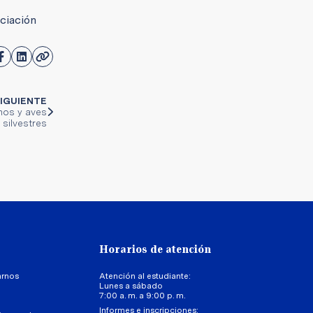
ociación
IGUIENTE
anos y aves
silvestres
Horarios de atención
arnos
Atención al estudiante:
Lunes a sábado
7:00 a. m. a 9:00 p. m.
Informes e inscripciones: