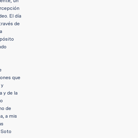
mente, un
ercepción
eo. El día
través de
a
pósito
ndo
e
iones que
 y
 y de la
 o
mo de
a, a mis
us
 Soto