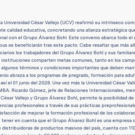
 la Universidad César Vallejo (UCV) reafirmó su intrínseco co
te calidad educativa, concretando una alianza estratégica que
ional con el Grupo Álvarez Bohl. Este convenio abarca todo el
pus se beneficiarán tras este pacto. Cabe resaltar que más all
ciarios los trabajadores del Grupo Álvarez Bohl y sus familiar
as instituciones comparten metas comunes, tanto en los camp
ran algunos términos y condiciones importantes que deben ma
enio abraza a los programas de pregrado, formación para adul
sí el 01 junio del 2028. Una vez más la Universidad César Vall
l MBA. Ricardo Gómez, jefe de Relaciones Internacionales, men
 César Vallejo y Grupo Álvarez Bohl, permite la posibilidad de
ias profesionales a través de sus prácticas preprofesional
tisfacción de mejorar la formación profesional de los colabora
be tener en cuenta que el Grupo Álvarez Bohl es una empresa 
 distribuidoras de productos masivos del país, cuenta con 11