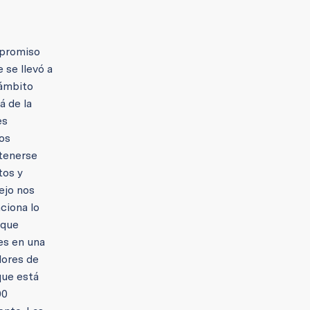
mpromiso
 se llevó a
 ámbito
á de la
es
os
ntenerse
tos y
ejo nos
ciona lo
 que
es en una
dores de
que está
00