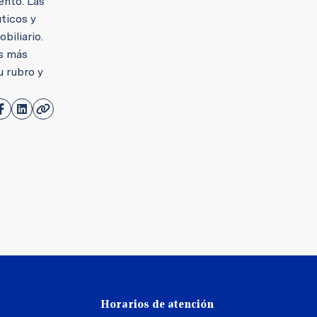
ento. Las
ticos y
biliario.
os más
u rubro y
Horarios de atención