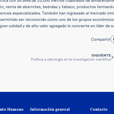
gística con un área de 20,000 metros cuadrados de almacenami
ión, venta de abarrotes, bebidas y tabaco, productos farmacéu
rcios especializados. También han ingresado al mercado inmo
a permitido ser reconocido como uno de los grupos económic
ran calidad y de alto valor agregado lo convierte en líder de s
.
Compartir
SIGUIENTE
Política e ideología en la investigación científica
ento Humano
Información general
Contacto