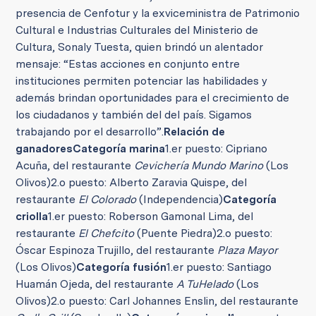
presencia de Cenfotur y la exviceministra de Patrimonio
Cultural e Industrias Culturales del Ministerio de
Cultura, Sonaly Tuesta, quien brindó un alentador
mensaje: “Estas acciones en conjunto entre
instituciones permiten potenciar las habilidades y
además brindan oportunidades para el crecimiento de
los ciudadanos y también del del país. Sigamos
trabajando por el desarrollo”.
Relación de
ganadores
Categoría marina
1.
er
puesto: Cipriano
Acuña, del restaurante
Cevichería Mundo Marino
(Los
Olivos)
2.
o
puesto: Alberto Zaravia Quispe, del
restaurante
El Colorado
(Independencia)
Categoría
criolla
1.
er
puesto: Roberson Gamonal Lima, del
restaurante
El Chefcito
(Puente Piedra)
2.
o
puesto:
Óscar Espinoza Trujillo, del restaurante
Plaza Mayor
(Los Olivos)
Categoría fusión
1.
er
puesto: Santiago
Huamán Ojeda, del restaurante
A TuHelado
(Los
Olivos)
2.
o
puesto: Carl Johannes Enslin, del restaurante