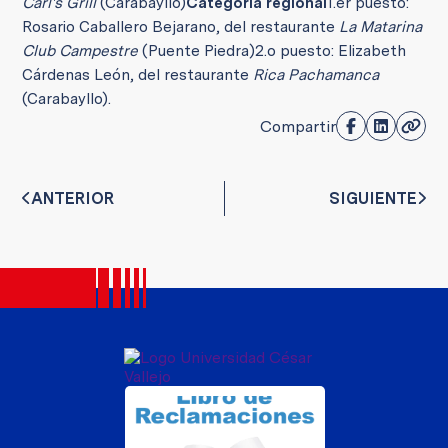
Carl's Grill
(Carabayllo)
Categoría regional
1.
er
puesto:
Rosario Caballero Bejarano, del restaurante
La Matarina
Club Campestre
(Puente Piedra)
2.
o
puesto: Elizabeth
Cárdenas León, del restaurante
Rica Pachamanca
(Carabayllo).
Compartir
ANTERIOR
SIGUIENTE