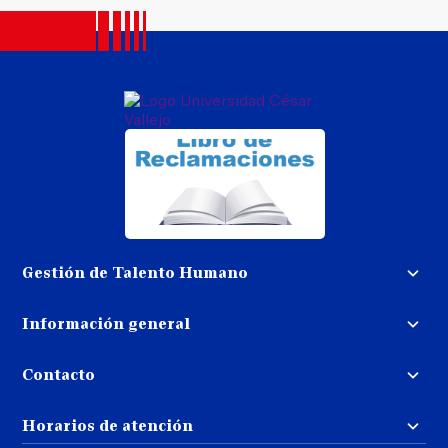
Gestión de Talento Humano
Convocatoria docente
Información general
Trabaja con nosotros
Procedimiento de devolución de
dinero
Contacto
Transparencia
Puedes contactarnos
Libro de reclamaciones
Horarios de atención
llamando al:
( 01 ) 202-4342