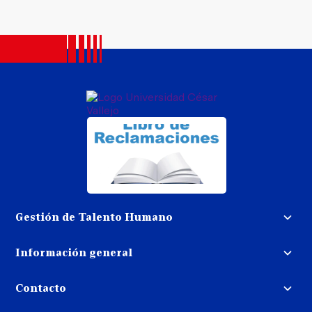
Gestión de Talento Humano
Convocatoria docente
Información general
Trabaja con nosotros
Procedimiento de devolución de
dinero
Contacto
Transparencia
Puedes contactarnos