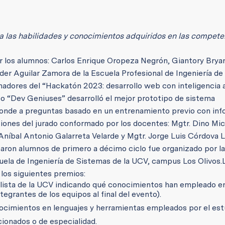
ca las habilidades y conocimientos adquiridos en las compete
 los alumnos: Carlos Enrique Oropeza Negrón, Giantory Brya
nder Aguilar Zamora de la Escuela Profesional de Ingeniería d
nadores del “Hackatón 2023: desarrollo web con inteligencia ar
po “Dev Geniuses” desarrolló el mejor prototipo de sistema
ponde a preguntas basado en un entrenamiento previo con in
ciones del jurado conformado por los docentes: Mgtr. Dino Mi
 Aníbal Antonio Galarreta Velarde y Mgtr. Jorge Luis Córdova 
iparon alumnos de primero a décimo ciclo fue organizado por la
cuela de Ingeniería de Sistemas de la UCV, campus Los Olivos.
los siguientes premios:
alista de la UCV indicando qué conocimientos han empleado e
egrantes de los equipos al final del evento).
ocimientos en lenguajes y herramientas empleados por el est
cionados o de especialidad.