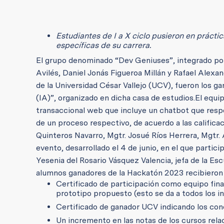
Estudiantes de I a X ciclo pusieron en prácti
específicas de su carrera.
El grupo denominado “Dev Geniuses”, integrado por
Avilés, Daniel Jonás Figueroa Millán y Rafael Alexa
de la Universidad César Vallejo (UCV), fueron los ga
(IA)”, organizado en dicha casa de estudios.
El equi
transaccional web que incluye un chatbot que res
de un proceso respectivo, de acuerdo a las califica
Quinteros Navarro, Mgtr. Josué Ríos Herrera, Mgtr.
evento, desarrollado el 4 de junio, en el que partic
Yesenia del Rosario Vásquez Valencia, jefa de la Es
alumnos ganadores de la Hackatón 2023 recibieron 
Certificado de participación como equipo fin
prototipo propuesto (esto se da a todos los int
Certificado de ganador UCV indicando los con
Un incremento en las notas de los cursos rela