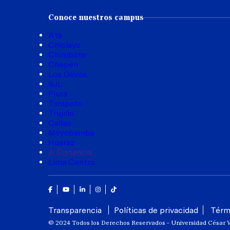
Conoce nuestros campus
Ate
Chiclayo
Chimbote
Chepén
Los Olivos
SJL
Piura
Tarapoto
Trujillo
Callao
Moyobamba
Huaraz
A Distancia
Lima Centro
Facebook
Youtube
Linkedin
Instagram
Tik Tok
Transparencia
Políticas de privacidad
Térm
© 2024 Todos los Derechos Reservados - Universidad César V