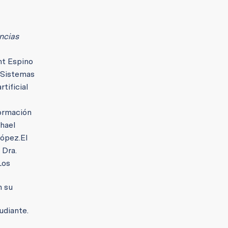
ncias
nt Espino
e Sistemas
tificial
formación
chael
López.
El
 Dra.
Los
n su
udiante.