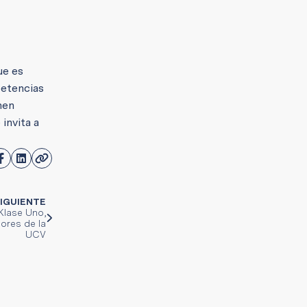
ue es
petencias
nen
 invita a
IGUIENTE
Klase Uno,
ores de la
UCV