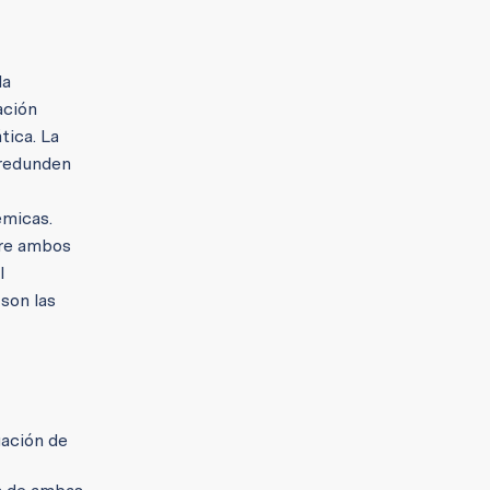
la
ación
tica. La
 redunden
émicas.
tre ambos
l
son las
gación de