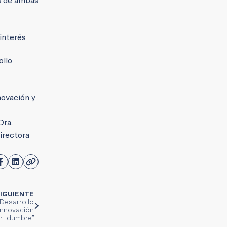
es de ambas
 interés
ollo
novación y
Dra.
directora
IGUIENTE
Desarrollo
“Innovación
rtidumbre”