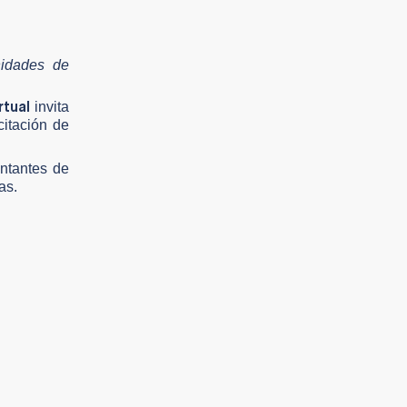
nidades de
rtual
invita
citación de
entantes de
as.