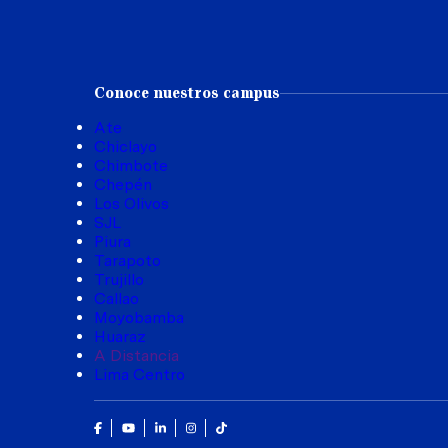
Conoce nuestros campus
Ate
Chiclayo
Chimbote
Chepén
Los Olivos
SJL
Piura
Tarapoto
Trujillo
Callao
Moyobamba
Huaraz
A Distancia
Lima Centro
Facebook
Youtube
Linkedin
Instagram
Tik Tok