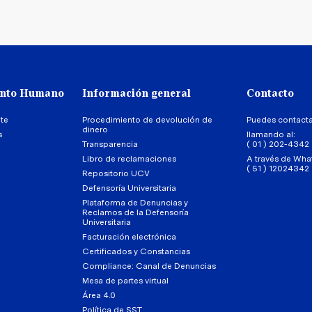
ento Humano
Información general
Contacto
te
Procedimiento de devolución de
Puedes contact
dinero
s
llamando al:
Transparencia
( 01 ) 202-4342
Libro de reclamaciones
A través de Wha
( 51 ) 12024342
Repositorio UCV
Defensoría Universitaria
Plataforma de Denuncias y
Reclamos de la Defensoría
Universitaria
Facturación electrónica
Certificados y Constancias
Compliance: Canal de Denuncias
Mesa de partes virtual
Área 4.0
Política de SST