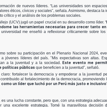
formación de nuevos líderes. “Las universidades son espacio
ores éticos, cívicos y sociales", señala. Asimismo, destaca la 
crítico y el análisis de los problemas sociales.
lejo (UCV) jugó un papel crucial en su desarrollo como líder. “
ndome las herramientas necesarias para crecer tanto en
 universidad me enseñó a reflexionar críticamente sobre los
smo sobre su participación en el Plenario Nacional 2024, ev
a jóvenes líderes del país. "Mis expectativas son altas. Es
Este evento me permiti
ctan a la juventud y a la sociedad.
 políticas públicas
que beneficien a la juventud", señaló.
claro: fortalecer la democracia y empoderar a la juventud p
ontribuido al fortalecimiento de la democracia, promoviendo 
como un líder que luchó por un Perú más justo e inclusivo
a es una lucha constante, pero que, con una estrategia adecua
er una excelente estrategia. Tomé la maravillosa decisión d