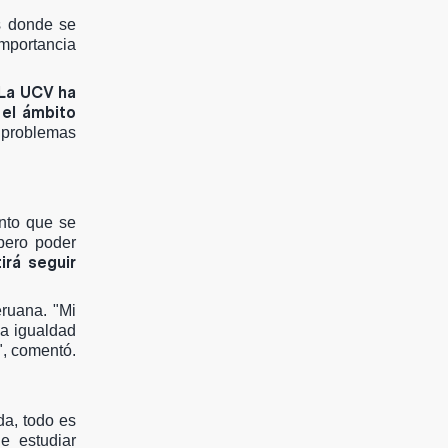
s donde se
importancia
La UCV ha
 el ámbito
 problemas
ento que se
pero poder
rá seguir
eruana. "Mi
la igualdad
", comentó.
da, todo es
e estudiar