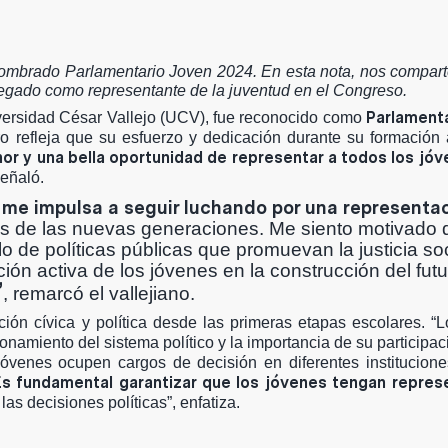
 nombrado Parlamentario Joven 2024. En esta nota, nos compart
u legado como representante de la juventud en el Congreso.
Parlament
versidad César Vallejo (UCV), fue reconocido como
gro refleja que su esfuerzo y dedicación durante su formació
nor y una bella oportunidad de representar a todos los jó
señaló.
y me impulsa a seguir luchando por una representa
des de las nuevas generaciones. Me siento motivado 
 de políticas públicas que promuevan la justicia soci
ión activa de los jóvenes en la construcción del futu
”
, remarcó el vallejiano.
ón cívica y política desde las primeras etapas escolares. “
namiento del sistema político y la importancia de su participaci
jóvenes ocupen cargos de decisión en diferentes institucion
Es fundamental garantizar que los jóvenes tengan repres
s decisiones políticas”, enfatiza.