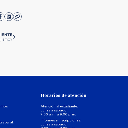
UIENTE
ejismo?
Horarios de atención
arnos
Atención al estudiante:
Lunes a sábado
7:00 a. m. a 9:00 p. m.
Informes e inscripciones:
tsapp al:
Lunes a sábado