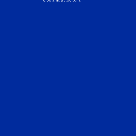
8:00 a. m. a 7:00 p. m.