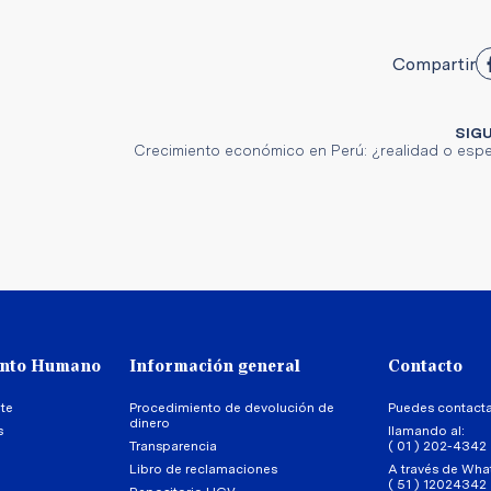
Compartir
SIG
Crecimiento económico en Perú: ¿realidad o esp
ento Humano
Información general
Contacto
te
Procedimiento de devolución de
Puedes contact
dinero
s
llamando al:
Transparencia
( 01 ) 202-4342
Libro de reclamaciones
A través de Wha
( 51 ) 12024342