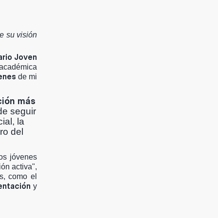
e su visión
ario Joven
n académica
venes
de mi
ción más
de seguir
al, la
ro del
Los jóvenes
ón activa",
es, como el
entación
y