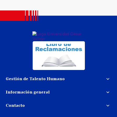
Gestión de Talento Humano
Convocatoria docente
Información general
Trabaja con nosotros
Procedimiento de devolución de
dinero
Contacto
Transparencia
Puedes contactarnos