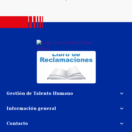
Gestión de Talento Humano
Convocatoria docente
Información general
Trabaja con nosotros
Procedimiento de devolución de
dinero
Contacto
Transparencia