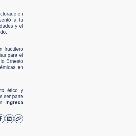
octorado en
sentó a la
dades y el
ado.
 fructífero
ias para el
lio Ernesto
démicas en
to ético y
s ser parte
Ingresa
ón.