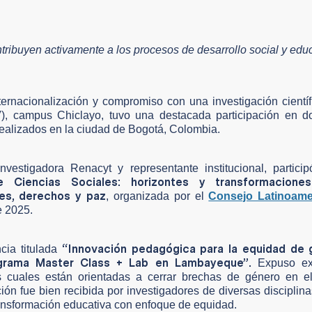
tribuyen activamente a los procesos de desarrollo social y educ
nternacionalización y compromiso con una investigación científ
V), campus Chiclayo, tuvo una destacada participación en d
realizados en la ciudad de Bogotá, Colombia.
vestigadora Renacyt y representante institucional, partic
e Ciencias Sociales: horizontes y transformacione
es, derechos y paz
, organizada por el
Consejo Latinoame
e 2025.
“Innovación pedagógica para la equidad de 
cia titulada
rograma Master Class + Lab en Lambayeque”.
Expuso ex
as cuales están orientadas a cerrar brechas de género en e
ción fue bien recibida por investigadores de diversas disciplina
transformación educativa con enfoque de equidad.