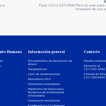
S
do e
Piura: UCV y CETURGH Perú se unen para i
formación de sus e
ento Humano
Información general
Contacto
te
Procedimiento de devolución de
Puedes contact
dinero
s
llamando al:
Transparencia
( 01 ) 202-4342
Libro de reclamaciones
A través de Wha
( 51 ) 12024342
Repositorio UCV
Defensoría Universitaria
Plataforma de Denuncias y
Reclamos de la Defensoría
Universitaria
Facturación electrónica
Certificados y Constancias