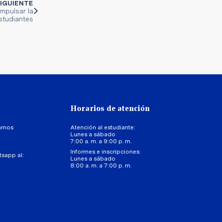
IGUIENTE
mpulsar la
studiantes
Horarios de atención
arnos
Atención al estudiante:
Lunes a sábado
7:00 a. m. a 9:00 p. m.
Informes e inscripciones:
tsapp al:
Lunes a sábado
8:00 a. m. a 7:00 p. m.