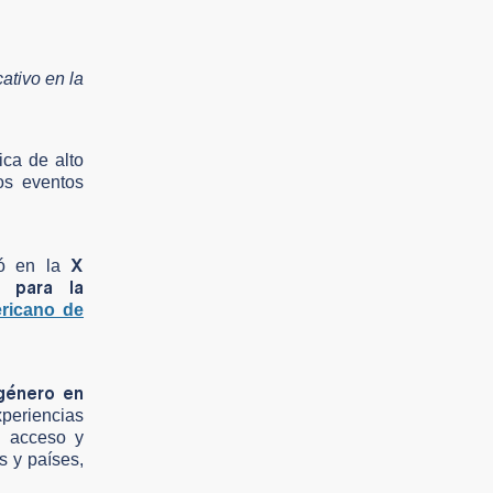
ativo en la
ica de alto
os eventos
X
ipó en la
s para la
ricano de
género en
periencias
l acceso y
s y países,