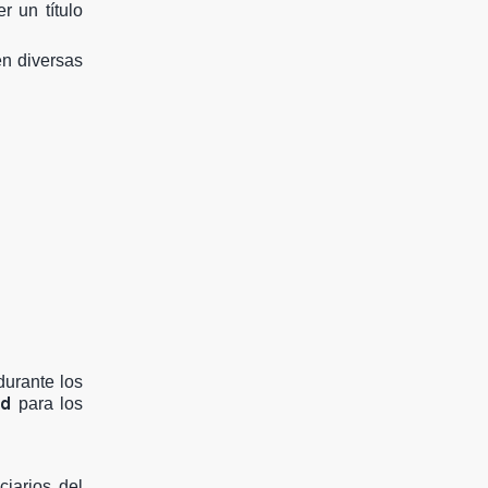
r un título
en diversas
durante los
ad
para los
iarios del