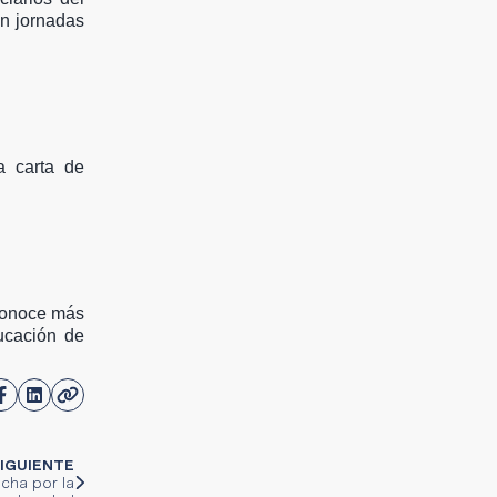
en jornadas
a carta de
 Conoce más
ucación de
IGUIENTE
ucha por la