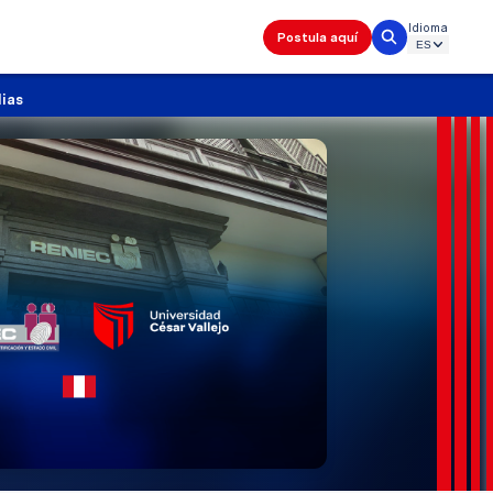
Idioma
Postula aquí
lias