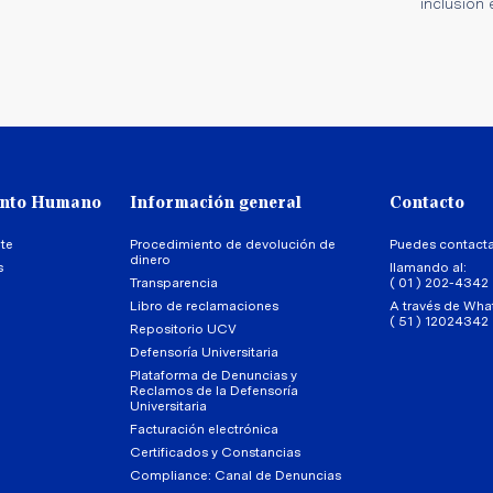
inclusión 
ento Humano
Información general
Contacto
te
Procedimiento de devolución de
Puedes contact
dinero
s
llamando al:
Transparencia
( 01 ) 202-4342
Libro de reclamaciones
A través de Wha
( 51 ) 12024342
Repositorio UCV
Defensoría Universitaria
Plataforma de Denuncias y
Reclamos de la Defensoría
Universitaria
Facturación electrónica
Certificados y Constancias
Compliance: Canal de Denuncias