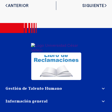
ANTERIOR
SIGUIENTE
Gestión de Talento Humano
Convocatoria docente
Información general
Trabaja con nosotros
Procedimiento de devolución de