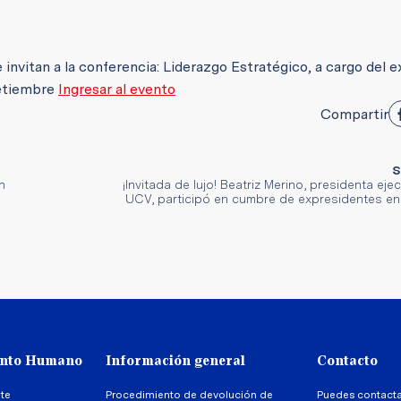
invitan a la conferencia: Liderazgo Estratégico, a cargo del e
setiembre
Ingresar al evento
Compartir
S
n
¡Invitada de lujo! Beatriz Merino, presidenta ejec
UCV, participó en cumbre de expresidentes en
ento Humano
Información general
Contacto
te
Procedimiento de devolución de
Puedes contact