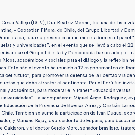
César Vallejo (UCV), Dra. Beatriz Merino, fue una de las invit
ntina, y Sebastián Piñera, de Chile, del Grupo Libertad y Dem
 Democracia, para su presencia como moderadora en el panel 
cuelas y universidades”, en el evento que se llevó a cabo el 22
recisar que el Grupo Libertad y Democracia fue creado por m
líticos, académicos y sociales para el diálogo y la reflexión n
iones. Este año el evento ha reunido a 17 exgobernantes de Ib
tica del futuro”, para promover la defensa de la libertad y la d
s retos que debe afrontar el continente. Por el Perú fue invit
nal y académica, para moderar el V Panel “Educación versus
s y universidades”. La acompañaron: Miguel Ángel Rodríguez, e
 Educación de la Provincia de Buenos Aires, y Cristián Larrou
de Chile. También se sumó la participación de Iván Duque, exp
ador, y Mariano Rajoy, expresidente de España, para buscar s
 Calderón, y el doctor Sergio Moro, senador brasilero, trataro