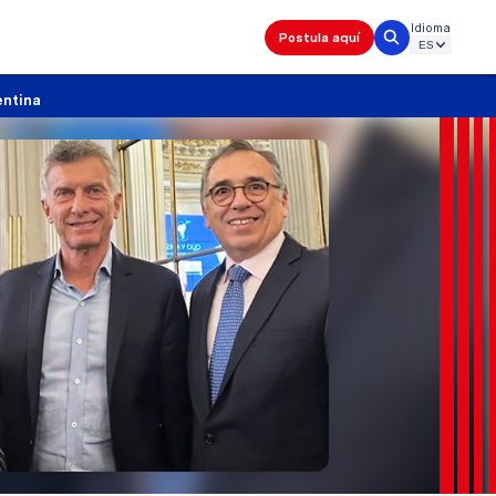
Idioma
Postula aquí
entina