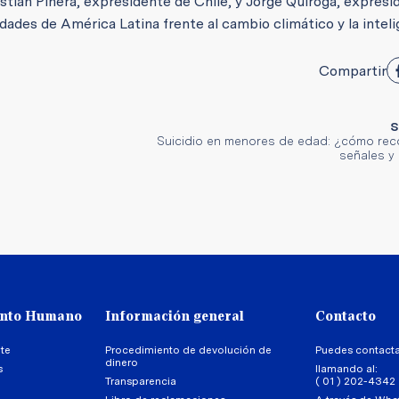
tián Piñera, expresidente de Chile, y Jorge Quiroga, expresi
idades de América Latina frente al cambio climático y la intel
Compartir
S
Suicidio en menores de edad: ¿cómo rec
señales y
ento Humano
Información general
Contacto
te
Procedimiento de devolución de
Puedes contact
dinero
s
llamando al:
Transparencia
( 01 ) 202-4342