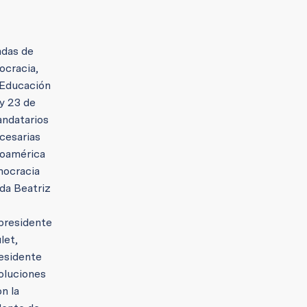
adas de
ocracia,
“Educación
 y 23 de
andatarios
ecesarias
eroamérica
emocracia
ada Beatriz
xpresidente
let,
residente
oluciones
n la