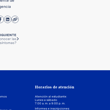
dente de
igencia
IGUIENTE
onocer las
 síntomas?
Horarios de atención
arnos
Atención al estudiante:
Lunes a sábado
7:00 a. m. a 9:00 p. m.
Informes e inscripciones: