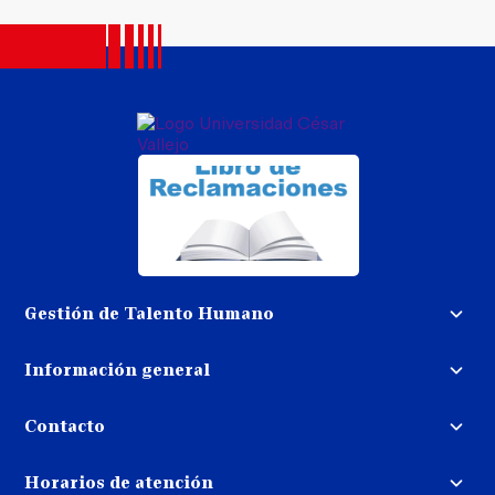
Gestión de Talento Humano
Convocatoria docente
Información general
Trabaja con nosotros
Procedimiento de devolución de
dinero
Contacto
Transparencia
Puedes contactarnos
Libro de reclamaciones
Horarios de atención
llamando al: