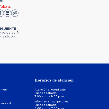
 en
/ckxtr
.
IGUIENTE
y retos del
l siglo XXI
Horarios de atención
arnos
Atención al estudiante:
Lunes a sábado
7:00 a. m. a 9:00 p. m.
Informes e inscripciones:
tsapp al:
Lunes a sábado
8:00 a. m. a 7:00 p. m.