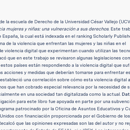
 la escuela de Derecho de la Universidad César Vallejo (UCV
acia mujeres y niñas: una vulneración a sus derechos
. Este tra
 España, la cual está indexada en el ranking Scholarly Publish
ma de la violencia que enfrentan las mujeres y las niñas en el
 de violencia digital que experimentan cuando utilizan las tecn
có que en este trabajo se revisaron algunas legislaciones co
stos países están respondiendo a la violencia digital que suf
as acciones y medidas que deberían tomarse para enfrentar e
stableció una correlación sobre cómo esta violencia digital a
chos que han cobrado especial relevancia por la necesidad de 
almente en una sociedad tan digitalizada como la actual.
Dat
igación para este libro fue apoyada en parte por una subvenc
ama patrocinado por la Oficina de Asuntos Educativos y Cu
nidos con financiación proporcionada por el Gobierno de lo
ecalcó que las opiniones expresadas son las del autor y no r