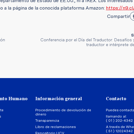
artamento de Estado de EE.UU., ni a IREX. Los interesados
ndo a la página de la conocida plataforma Amazon:
https://n9.cl
Compartir
S
ión
Conferencia por el Día del Traductor: Desafíos 
traductor e intérprete de
ento Humano
Información general
Contacto
te
Procedimiento de devolución de
Puedes contact
dinero
s
llamando al:
Transparencia
( 01 ) 202-4342
Libro de reclamaciones
A través de Wha
( 51 ) 12024342
Repositorio UCV