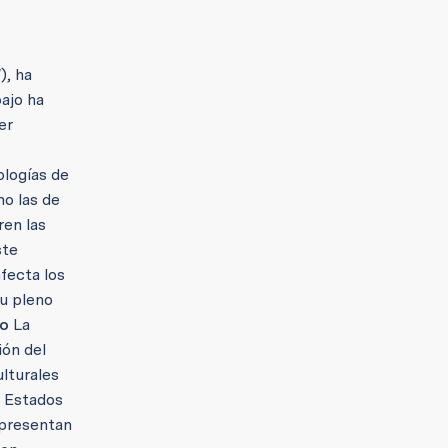
), ha
bajo ha
er
ologías de
mo las de
ren las
ste
fecta los
su pleno
o
La
ión del
lturales
s Estados
epresentan