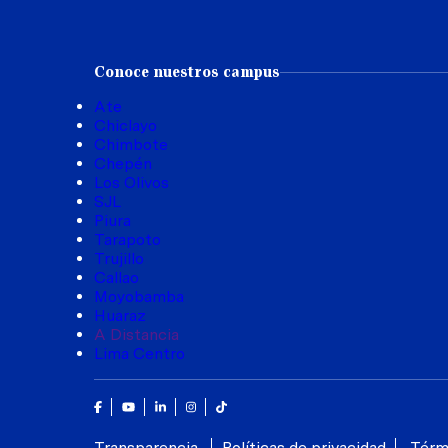
Conoce nuestros campus
Ate
Chiclayo
Chimbote
Chepén
Los Olivos
SJL
Piura
Tarapoto
Trujillo
Callao
Moyobamba
Huaraz
A Distancia
Lima Centro
Facebook
Youtube
Linkedin
Instagram
Tik Tok
Transparencia
Políticas de privacidad
Térm