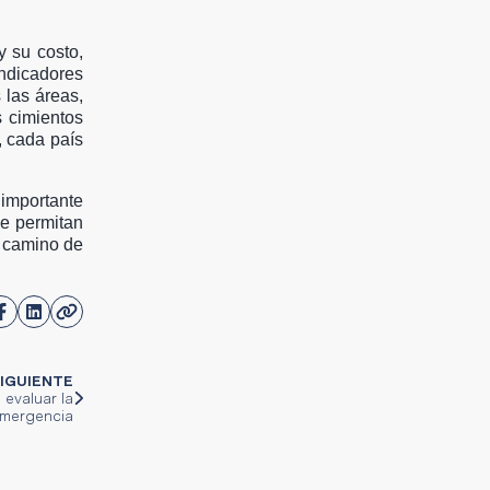
y su costo,
ndicadores
 las áreas,
s cimientos
, cada país
importante
ue permitan
o camino de
IGUIENTE
evaluar la
emergencia