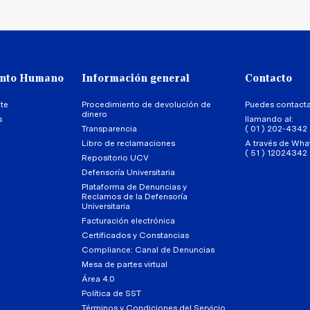
ento Humano
Información general
Contacto
te
Procedimiento de devolución de
Puedes contact
dinero
s
llamando al:
Transparencia
( 01 ) 202-4342
Libro de reclamaciones
A través de Wha
( 51 ) 12024342
Repositorio UCV
Defensoría Universitaria
Plataforma de Denuncias y
Reclamos de la Defensoría
Universitaria
Facturación electrónica
Certificados y Constancias
Compliance: Canal de Denuncias
Mesa de partes virtual
Área 4.0
Política de SST
Términos y Condiciones del Servicio