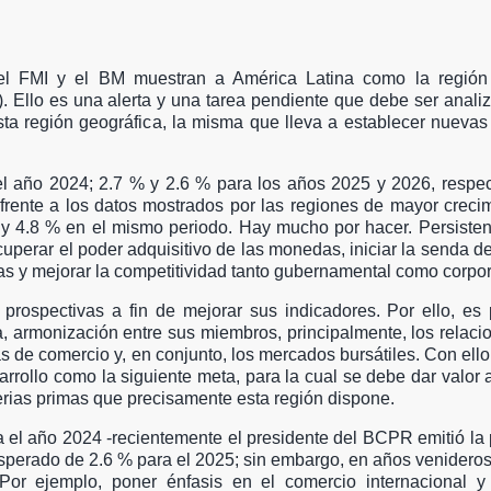
r el FMI y el BM muestran a América Latina como la regió
. Ello es una alerta y una tarea pendiente que debe ser anal
sta región geográfica, la misma que lleva a establecer nuevas 
el año 2024; 2.7 % y 2.6 % para los años 2025 y 2026, respe
 frente a los datos mostrados por las regiones de mayor creci
y 4.8 % en el mismo periodo. Hay mucho por hacer. Persisten
ecuperar el poder adquisitivo de las monedas, iniciar la senda d
das y mejorar la competitividad tanto gubernamental como corpor
prospectivas a fin de mejorar sus indicadores. Por ello, es
, armonización entre sus miembros, principalmente, los relac
s de comercio y, en conjunto, los mercados bursátiles. Con ello
sarrollo como la siguiente meta, para la cual se debe dar valor
terias primas que precisamente esta región dispone.
ra el año 2024 -recientemente el presidente del BCPR emitió la
esperado de 2.6 % para el 2025; sin embargo, en años venidero
Por ejemplo, poner énfasis en el comercio internacional y l