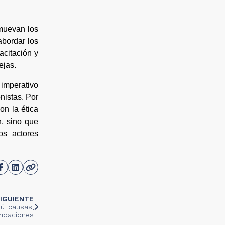
omuevan los
abordar los
citación y
ejas.
 imperativo
nistas. Por
on la ética
n, sino que
os actores
IGUIENTE
rú: causas,
endaciones