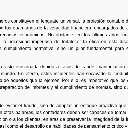
meros constituyen el lenguaje universal, la profesión contabl
son los guardianes de la veracidad financiera, encargados de 
 recursos económicos. No obstante, en los últimos años, un
la necesidad imperiosa de fortalecer la ética en esta disci
e cumplimiento normativo, sino un pilar fundamental para el
ha visto erosionada debido a casos de fraude, manipulación 
l mundo. En efecto, estos incidentes han socavado la credibi
ad de aquellos que la ejercen. Por ello, es imperativo que los
preparación de informes y al cumplimiento de normas, sino q
de evitar el fraude, sino de adoptar un enfoque proactivo que
 En otras palabras, los contadores deben ser capaces de tomar
cción o a los clientes, en aras de preservar la integridad de la 
 así como el desarrollo de habilidades de pensamiento crítico y