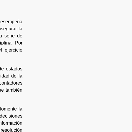
e desempeña
asegurar la
a serie de
plina. Por
 ejercicio
de estados
lidad de la
 contadores
ue también
 fomente la
 decisiones
información
 resolución