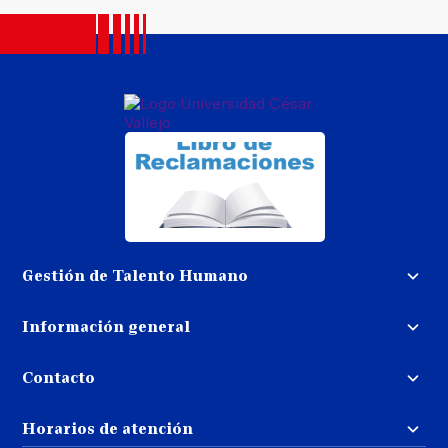
Gestión de Talento Humano
Convocatoria docente
Información general
Trabaja con nosotros
Procedimiento de devolución de
dinero
Contacto
Transparencia
Puedes contactarnos
Libro de reclamaciones
Horarios de atención
llamando al: