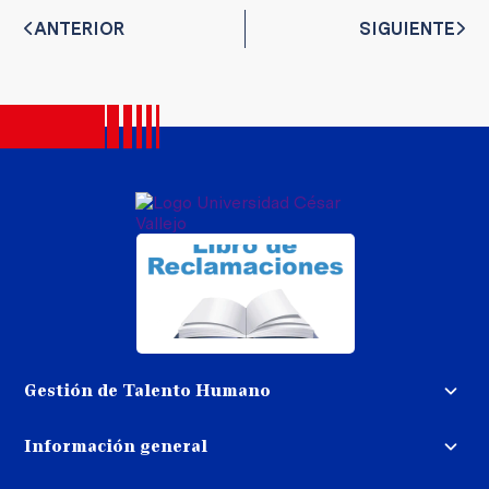
ANTERIOR
SIGUIENTE
Gestión de Talento Humano
Convocatoria docente
Información general
Trabaja con nosotros
Procedimiento de devolución de