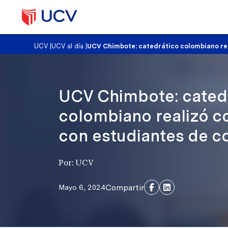
UCV
|
UCV al día
|
UCV Chimbote: catedrático colombiano re
UCV Chimbote: cated
colombiano realizó c
con estudiantes de 
Por: UCV
Compartir
Mayo 6, 2024