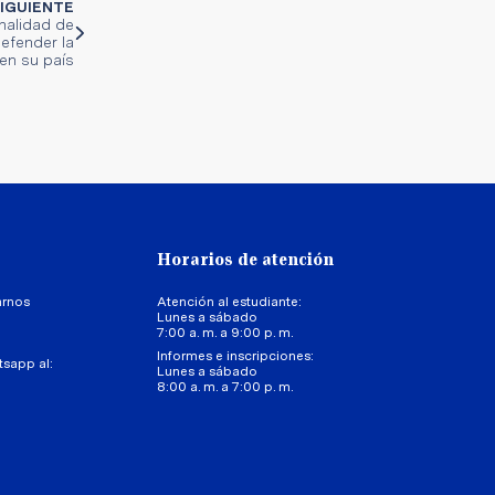
IGUIENTE
nalidad de
efender la
 en su país
Horarios de atención
arnos
Atención al estudiante:
Lunes a sábado
7:00 a. m. a 9:00 p. m.
Informes e inscripciones:
tsapp al:
Lunes a sábado
8:00 a. m. a 7:00 p. m.