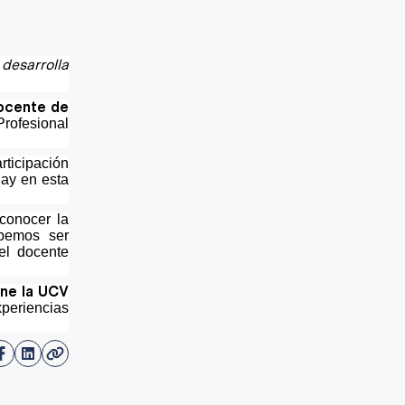
desarrolla
ocente de
Profesional
rticipación
hay en esta
 conocer la
ebemos ser
el docente
ene la UCV
periencias