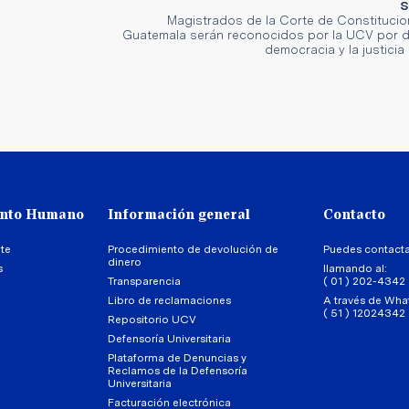
S
Magistrados de la Corte de Constitucio
Guatemala serán reconocidos por la UCV por d
democracia y la justicia
ento Humano
Información general
Contacto
te
Procedimiento de devolución de
Puedes contact
dinero
s
llamando al:
Transparencia
( 01 ) 202-4342
Libro de reclamaciones
A través de Wha
( 51 ) 12024342
Repositorio UCV
Defensoría Universitaria
Plataforma de Denuncias y
Reclamos de la Defensoría
Universitaria
Facturación electrónica