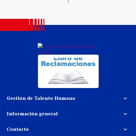
Gestión de Talento Humano
Convocatoria docente
Información general
Trabaja con nosotros
Procedimiento de devolución de
dinero
Contacto
Transparencia