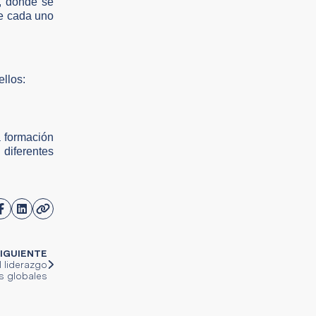
s, donde se
de cada uno
ellos:
a formación
 diferentes
IGUIENTE
l liderazgo
s globales