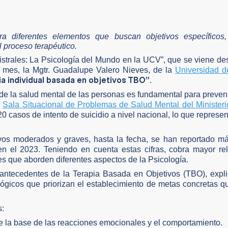
a diferentes elementos que buscan objetivos específicos,
l proceso terapéutico.
istrales: La Psicología del Mundo en la UCV”, que se viene de
 mes, la Mgtr. Guadalupe Valero Nieves, de la
Universidad d
ia individual basada en objetivos TBO”
.
o de la salud mental de las personas es fundamental para preven
a
Sala Situacional de Problemas de Salud Mental del Minister
20 casos de intento de suicidio a nivel nacional, lo que represe
ivos moderados y graves, hasta la fecha, se han reportado m
 el 2023. Teniendo en cuenta estas cifras, cobra mayor rel
les que aborden diferentes aspectos de la Psicología.
os antecedentes de la Terapia Basada en Objetivos (TBO), exp
lógicos que priorizan el establecimiento de metas concretas q
s:
de la base de las reacciones emocionales y el comportamiento.