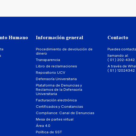
ento Humano
Información general
Contacto
te
Procedimiento de devolución de
Puedes contact
dinero
s
llamando al:
Transparencia
( 01 ) 202-4342
Libro de reclamaciones
A través de Wha
( 51 ) 12024342
Repositorio UCV
Defensoría Universitaria
Plataforma de Denuncias y
Reclamos de la Defensoría
Universitaria
Facturación electrónica
Certificados y Constancias
Compliance: Canal de Denuncias
Mesa de partes virtual
Área 4.0
Política de SST