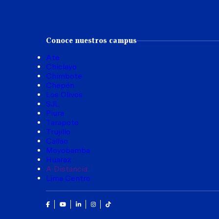
Conoce nuestros campus
Ate
Chiclayo
Chimbote
Chepén
Los Olivos
SJL
Piura
Tarapoto
Trujillo
Callao
Moyobamba
Huaraz
A Distancia
Lima Centro
Facebook
Youtube
Linkedin
Instagram
Tik Tok