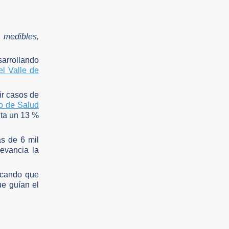
 medibles,
sarrollando
el Valle de
ir casos de
io de Salud
nta un 13 %
ás de 6 mil
evancia la
licando que
ue guían el