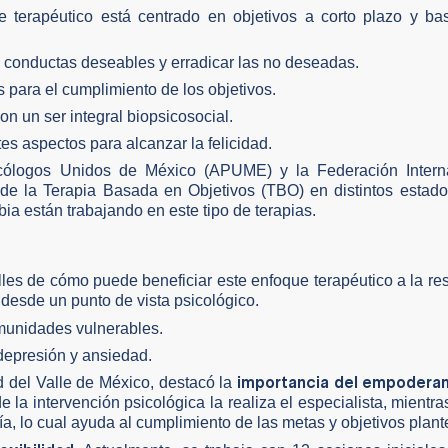
e terapéutico está centrado en objetivos a corto plazo y ba
as conductas deseables y erradicar las no deseadas.
s para el cumplimiento de los objetivos.
n un ser integral biopsicosocial.
ntes aspectos para alcanzar la felicidad.
icólogos Unidos de México (APUME) y la Federación Intern
de la Terapia Basada en Objetivos (TBO) en distintos estado
a están trabajando en este tipo de terapias.
lles de cómo puede beneficiar este enfoque terapéutico a la re
desde un punto de vista psicológico.
munidades vulnerables.
depresión y ansiedad.
importancia del empodera
d del Valle de México, destacó la
la intervención psicológica la realiza el especialista, mientra
a, lo cual ayuda al cumplimiento de las metas y objetivos plan