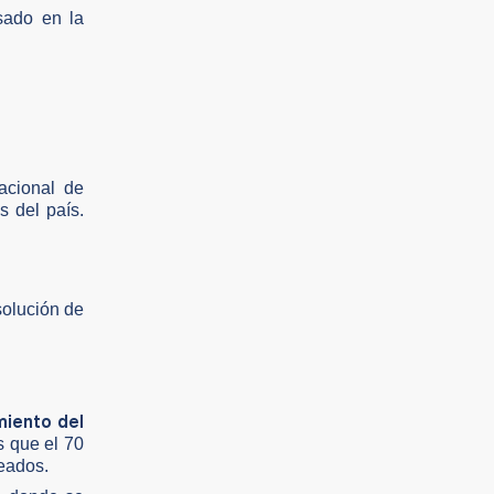
sado en la
acional de
s del país.
solución de
miento del
s que el 70
teados.