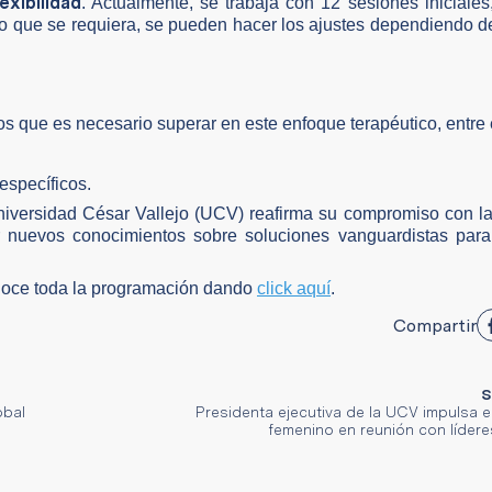
exibilidad
. Actualmente, se trabaja con 12 sesiones iniciale
to que se requiera, se pueden hacer los ajustes dependiendo 
s que es necesario superar en este enfoque terapéutico, entre 
específicos.
Universidad César Vallejo (UCV) reafirma su compromiso con l
ir nuevos conocimientos sobre soluciones vanguardistas para
onoce toda la programación dando
click aquí
.
Compartir
S
obal
Presidenta ejecutiva de la UCV impulsa e
femenino en reunión con lídere