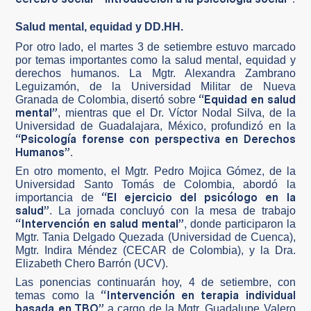
Salud mental, equidad y DD.HH.
Por otro lado, el martes 3 de setiembre estuvo marcado
por temas importantes como la salud mental, equidad y
derechos humanos. La Mgtr. Alexandra Zambrano
Leguizamón, de la Universidad Militar de Nueva
“Equidad en salud
Granada de Colombia, disertó sobre
mental”
, mientras que el Dr. Víctor Nodal Silva, de la
Universidad de Guadalajara, México, profundizó en la
“Psicología forense con perspectiva en Derechos
Humanos”
.
En otro momento, el Mgtr. Pedro Mojica Gómez, de la
Universidad Santo Tomás de Colombia, abordó la
“El ejercicio del psicólogo en la
importancia de
salud”
. La jornada concluyó con la mesa de trabajo
“Intervención en salud mental”
, donde participaron la
Mgtr. Tania Delgado Quezada (Universidad de Cuenca),
Mgtr. Indira Méndez (CECAR de Colombia), y la Dra.
Elizabeth Chero Barrón (UCV).
Las ponencias continuarán hoy, 4 de setiembre, con
“Intervención en terapia individual
temas como la
basada en TBO”
a cargo de la Mgtr. Guadalupe Valero