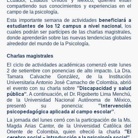
Ecuador, Estados Unidos y México, quienes están
compartiendo sus conocimientos y experiencias en el
campo de la psicología.
beneficiará a
Esta importante semana de actividades
estudiantes de los 12 campus a nivel nacional
, los
cuales podrán ser partícipes de las charlas magistrales,
donde aprenderán sobre las nuevas tendencias globales
alrededor del mundo de la Psicología.
Charlas magistrales
El ciclo de actividades académicas comenzó este lunes
2 de setiembre con ponencias de alto impacto. La Dra.
,
Tamara Calvache González
de la Institución
Universitaria Antonio José Camacho de Colombia, abrió
“Discapacidad y salud
el evento con su charla sobre
pública”
. A continuación, el Dr. Rigoberto Lima Menchú,
de la Universidad Nacional Autónoma de México,
“Intervención
presentó su ponencia:
psicopedagógica aplicada al campo escolar”
.
La jornada del lunes cerró con la participación de la Ms.
Magda Arias Cantor, de la Universidad Católica del
“El
Oriente de Colombia, quien ofreció la charla
cerebro social – introducción a la psicología social”
.