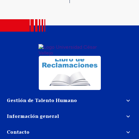
Gestión de Talento Humano
Convocatoria docente
Información general
Trabaja con nosotros
Procedimiento de devolución de
dinero
Contacto
Transparencia