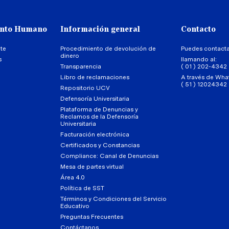
ento Humano
Información general
Contacto
te
Procedimiento de devolución de
Puedes contact
dinero
s
llamando al:
Transparencia
( 01 ) 202-4342
Libro de reclamaciones
A través de Wha
( 51 ) 12024342
Repositorio UCV
Defensoría Universitaria
Plataforma de Denuncias y
Reclamos de la Defensoría
Universitaria
Facturación electrónica
Certificados y Constancias
Compliance: Canal de Denuncias
Mesa de partes virtual
Área 4.0
Política de SST
Términos y Condiciones del Servicio
Educativo
Preguntas Frecuentes
Contáctanos