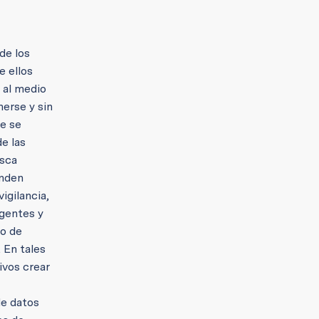
de los
e ellos
 al medio
erse y sin
te se
de las
usca
enden
igilancia,
igentes y
lo de
 En tales
ivos crear
de datos