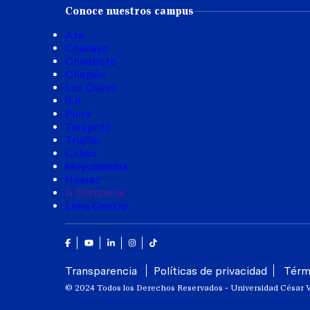
Conoce nuestros campus
Ate
Chiclayo
Chimbote
Chepén
Los Olivos
SJL
Piura
Tarapoto
Trujillo
Callao
Moyobamba
Huaraz
A Distancia
Lima Centro
Facebook
Youtube
Linkedin
Instagram
Tik Tok
Transparencia
Políticas de privacidad
Térm
© 2024 Todos los Derechos Reservados - Universidad César V