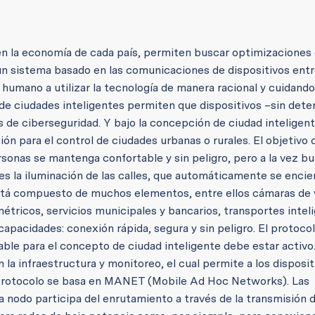
en la economía de cada país, permiten buscar optimizaciones 
, un sistema basado en las comunicaciones de dispositivos entr
 humano a utilizar la tecnología de manera racional y cuidando
e ciudades inteligentes permiten que dispositivos –sin deten
 de ciberseguridad. Y bajo la concepción de ciudad inteligen
ión para el control de ciudades urbanas o rurales.
El objetivo 
ersonas se mantenga confortable y sin peligro, pero a la vez b
s la iluminación de las calles, que automáticamente se enci
 está compuesto de muchos elementos, entre ellos cámaras de v
tricos, servicios municipales y bancarios, transportes intel
apacidades: conexión rápida, segura y sin peligro. El protoco
e para el concepto de ciudad inteligente debe estar activo.
la infraestructura y monitoreo, el cual permite a los disposit
 protocolo se basa en MANET (Mobile Ad Hoc Networks). Las
a nodo participa del enrutamiento a través de la transmisión 