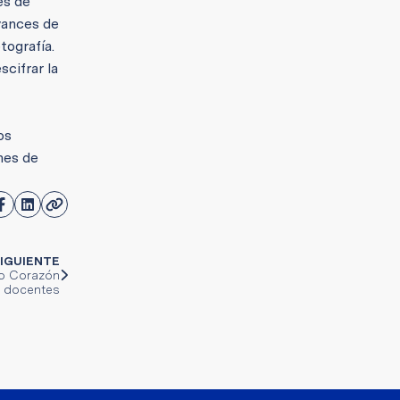
es de
vances de
tografía.
scifrar la
os
nes de
IGUIENTE
do Corazón
s docentes