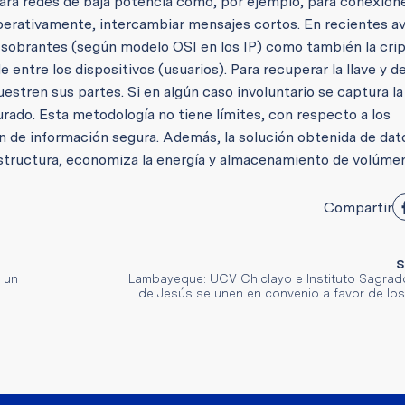
ara redes de baja potencia como, por ejemplo, para conexion
operativamente, intercambiar mensajes cortos. En recientes a
s sobrantes (según modelo OSI en los IP) como también la crip
de entre los dispositivos (usuarios). Para recuperar la llave y de
uestren sus partes.
Si en algún caso involuntario se captura la
urado. Esta metodología no tiene límites, con respecto a los
ón de información segura. Además, la solución obtenida de dat
aestructura, economiza la energía y almacenamiento de volúme
Compartir
S
 un
Lambayeque: UCV Chiclayo e Instituto Sagra
de Jesús se unen en convenio a favor de lo