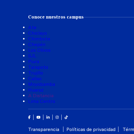
Conoce nuestros campus
Ate
Chiclayo
Chimbote
Chepén
Los Olivos
SJL
Piura
Tarapoto
Trujillo
Callao
Moyobamba
Huaraz
A Distancia
Lima Centro
Facebook
Youtube
Linkedin
Instagram
Tik Tok
Transparencia
Políticas de privacidad
Térm