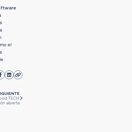
l
oftware
a
Es
a
n
omo el
es
de
IGUIENTE
Food TECH:
ión abierta