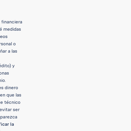
 financiera
ué medidas
reos
rsonal o
ñar a las
dito) y
onas
io.
es dinero
en que las
te técnico
vitar ser
 parezca
ficar la