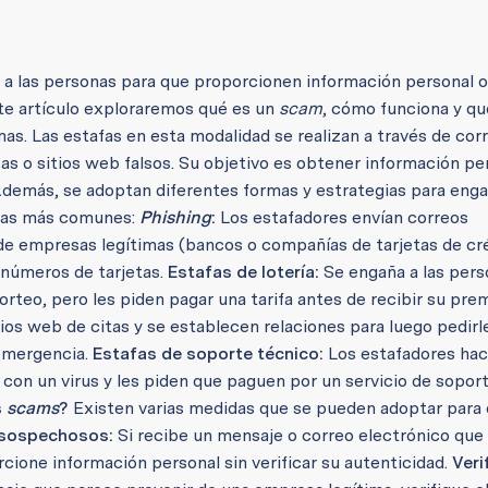
 a las personas para que proporcionen información personal o
ste artículo exploraremos qué es un
scam
, cómo funciona y q
as. Las estafas en esta modalidad se realizan a través de cor
as o sitios web falsos. Su objetivo es obtener información pe
. Además, se adoptan diferentes formas y estrategias para enga
 las más comunes:
Phishing
:
Los estafadores envían correos
de empresas legítimas (bancos o compañías de tarjetas de cré
 números de tarjetas.
Estafas de lotería:
Se engaña a las pers
rteo, pero les piden pagar una tarifa antes de recibir su prem
tios web de citas y se establecen relaciones para luego pedirl
 emergencia.
Estafas de soporte técnico:
Los estafadores hac
on un virus y les piden que paguen por un servicio de sopor
s
scams
?
Existen varias medidas que se pueden adoptar para e
 sospechosos:
Si recibe un mensaje o correo electrónico que
cione información personal sin verificar su autenticidad.
Veri