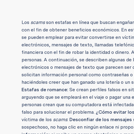
Los
scams
son estafas en línea que buscan engañar
con el fin de obtener beneficios económicos. En e
se pueden emplear para evitar convertirse en víctim
electrónicos, mensajes de texto, llamadas telefónic
financiera con el fin de robar la identidad o dinero
personas. A continuación, se describen algunas de
electrónicos o mensajes de texto que parecen ser 
solicitan información personal como contraseñas o
haciéndoles creer que han ganado una lotería o un so
Estafas de romance:
Se crean perfiles falsos en si
arguyendo que se empleará en el viaje o pagar una
personas crean que su computadora está infectada c
falso para solucionar el problema.
¿Cómo evitar lo
víctima de los
scams
:
Desconfiar de los mensajes
sospechoso, no haga clic en ningún enlace ni propor