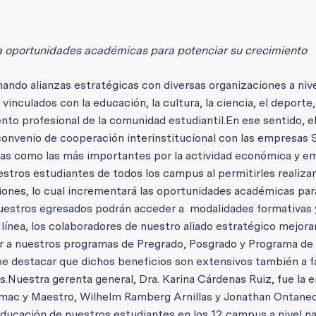
a oportunidades académicas para potenciar su crecimiento
ando alianzas estratégicas con diversas organizaciones a nive
inculados con la educación, la cultura, la ciencia, el deporte,
ento profesional de la comunidad estudiantil.
En ese sentido, e
 convenio de cooperación interinstitucional con las empresas
das como las más importantes por la actividad económica y em
estros estudiantes de todos los campus al permitirles realiza
ciones, lo cual incrementará las oportunidades académicas par
nuestros egresados podrán acceder a modalidades formativas 
 línea, los colaboradores de nuestro aliado estratégico mejora
 a nuestros programas de Pregrado, Posgrado y Programa de
e destacar que dichos beneficios son extensivos también a f
s.
Nuestra gerenta general, Dra. Karina Cárdenas Ruiz, fue la 
dimac y Maestro, Wilhelm Ramberg Arnillas y Jonathan Ontane
educación de nuestros estudiantes en los 12 campus a nivel na