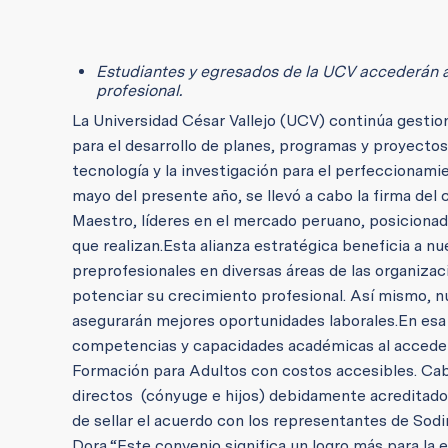
Estudiantes y egresados de la UCV accederán 
profesional.
La Universidad César Vallejo (UCV) continúa gestion
para el desarrollo de planes, programas y proyectos v
tecnología y la investigación para el perfeccionami
mayo del presente año, se llevó a cabo la firma del
Maestro, líderes en el mercado peruano, posiciona
que realizan.
Esta alianza estratégica beneficia a nu
preprofesionales en diversas áreas de las organiza
potenciar su crecimiento profesional. Así mismo, 
asegurarán mejores oportunidades laborales.
En esa
competencias y capacidades académicas al acceder
Formación para Adultos con costos accesibles. Cab
directos (cónyuge e hijos) debidamente acreditado
de sellar el acuerdo con los representantes de So
Dora.
“Este convenio significa un logro más para la 