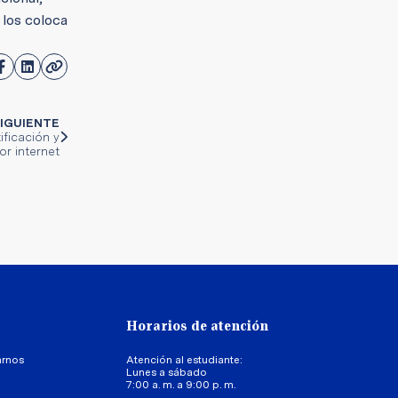
 los coloca
IGUIENTE
ficación y
r internet
Horarios de atención
arnos
Atención al estudiante:
Lunes a sábado
7:00 a. m. a 9:00 p. m.