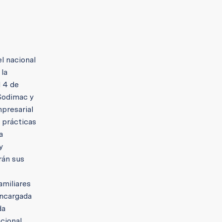
l nacional
 la
l 4 de
 Sodimac y
presarial
r prácticas
a
y
rán sus
amiliares
encargada
da
cional,