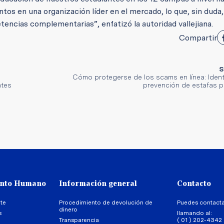
tos en una organización líder en el mercado, lo que, sin duda,
encias complementarias”, enfatizó la autoridad vallejiana.
Compartir
S
Cómo protegerse de los scams en línea: Identi
ntes
prevención de estafas po
ento Humano
Información general
Contacto
te
Procedimiento de devolución de
Puedes contact
dinero
s
llamando al:
Transparencia
( 01 ) 202-4342