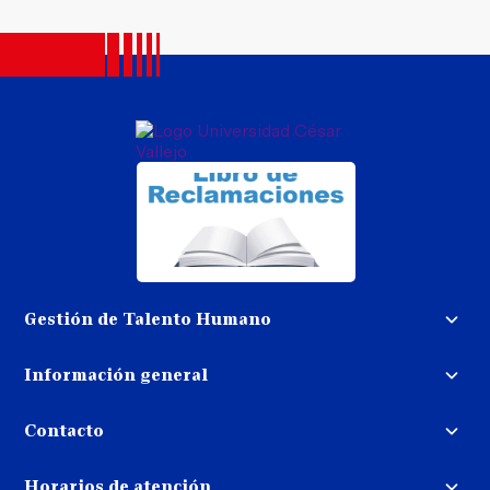
Gestión de Talento Humano
Convocatoria docente
Información general
Trabaja con nosotros
Procedimiento de devolución de
dinero
Contacto
Transparencia
Puedes contactarnos
Libro de reclamaciones
Horarios de atención