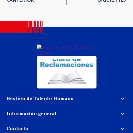
ANTERIOR
SIGUIENTE
Gestión de Talento Humano
Convocatoria docente
Información general
Trabaja con nosotros
Procedimiento de devolución de
dinero
Contacto