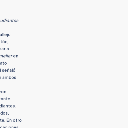
tudiantes
llejo
tón,
sar a
elier
en
rato
l señaló
En ambos
ron
tante
diantes.
ados,
e. En otro
icaciones