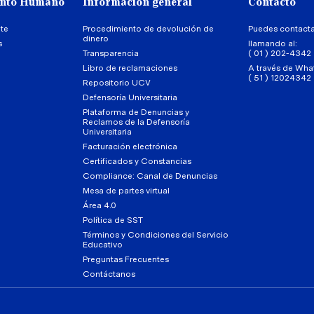
ento Humano
Información general
Contacto
te
Procedimiento de devolución de
Puedes contact
dinero
s
llamando al:
Transparencia
( 01 ) 202-4342
Libro de reclamaciones
A través de Wha
( 51 ) 12024342
Repositorio UCV
Defensoría Universitaria
Plataforma de Denuncias y
Reclamos de la Defensoría
Universitaria
Facturación electrónica
Certificados y Constancias
Compliance: Canal de Denuncias
Mesa de partes virtual
Área 4.0
Política de SST
Términos y Condiciones del Servicio
Educativo
Preguntas Frecuentes
Contáctanos