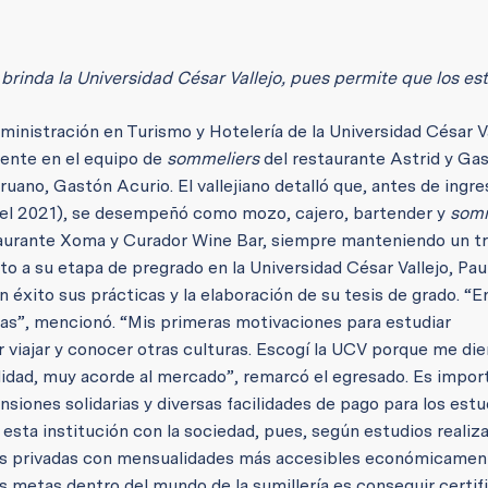
 brinda la Universidad César Vallejo, pues permite que los es
inistración en Turismo y Hotelería de la Universidad César Va
ente en el equipo de
sommeliers
del restaurante Astrid y Gas
uano, Gastón Acurio. El vallejiano detalló que, antes de ingre
 del 2021), se desempeñó como mozo, cajero, bartender y
somm
taurante Xoma y Curador Wine Bar, siempre manteniendo un t
to a su etapa de pregrado en la Universidad César Vallejo, Pau
 éxito sus prácticas y la elaboración de su tesis de grado. “
as”, mencionó. “Mis primeras motivaciones para estudiar
 viajar y conocer otras culturas. Escogí la UCV porque me die
lidad, muy acorde al mercado”, remarcó el egresado. Es impor
siones solidarias y diversas facilidades de pago para los estu
sta institución con la sociedad, pues, según estudios realiz
des privadas con mensualidades más accesibles económicament
metas dentro del mundo de la sumillería es conseguir certif