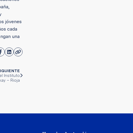
paña,
y
los jóvenes
ños cada
engan una
IGUIENTE
l Instituto
ay – Rioja