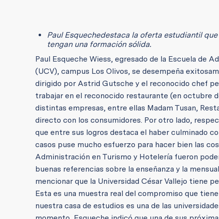
Paul Esqueche
destaca la oferta estudiantil que
tengan una formación sólida.
Paul Esqueche Wiess, egresado de la Escuela de Adm
(UCV), campus Los Olivos, se desempeña exitosam
dirigido por Astrid Gutsche y el reconocido chef per
trabajar en el reconocido restaurante (en octubre
distintas empresas, entre ellas Madam Tusan, Res
directo con los consumidores. Por otro lado, respec
que entre sus logros destaca el haber culminado con
casos puse mucho esfuerzo para hacer bien las cos
Administración en Turismo y Hotelería fueron poder
buenas referencias sobre la enseñanza y la mensua
mencionar que la Universidad César Vallejo tiene pen
Esta es una muestra real del compromiso que tiene e
nuestra casa de estudios es una de las universida
momento, Esqueche indicó que una de sus próximas 