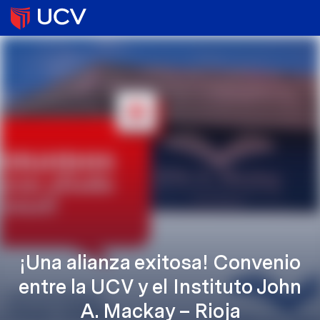
¡Una alianza exitosa! Convenio
entre la UCV y el Instituto John
A. Mackay – Rioja