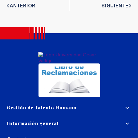
ANTERIOR
SIGUIENTE
Gestión de Talento Humano
Convocatoria docente
Información general
Trabaja con nosotros
Procedimiento de devolución de
dinero